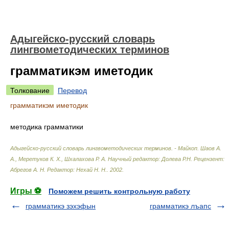
Адыгейско-русский словарь
лингвометодических терминов
грамматикэм иметодик
Толкование
Перевод
грамматикэм иметодик
методика грамматики
Адыгейско-русский словарь лингвометодических терминов. - Майкоп
.
Шаов А.
А., Меретуков К. Х., Шхалахова Р. А. Научный редактор: Долева Р.Н. Рецензент:
Абрегов А. Н. Редактор: Нехай Н. Н.
.
2002
.
Игры ⚽
Поможем решить контрольную работу
грамматикэ зэхэфын
грамматикэ лъапс